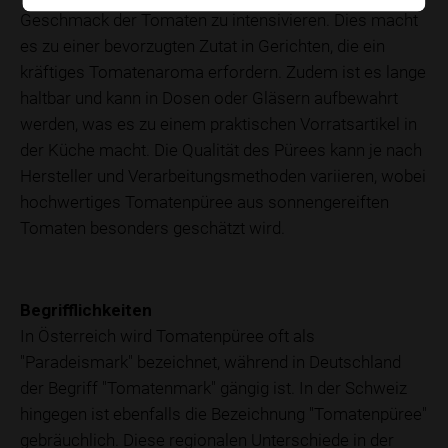
Geschmack der Tomaten zu intensivieren. Dies macht
es zu einer bevorzugten Zutat in Gerichten, die ein
kräftiges Tomatenaroma erfordern. Zudem ist es lange
haltbar und kann in Dosen oder Gläsern aufbewahrt
werden, was es zu einem praktischen Vorratsartikel in
der Küche macht. Die Qualität des Pürees kann je nach
Hersteller und Verarbeitungsmethoden variieren, wobei
hochwertiges Tomatenpüree aus sonnengereiften
Tomaten besonders geschätzt wird.
Begrifflichkeiten
In Österreich wird Tomatenpüree oft als
"Paradeismark" bezeichnet, während in Deutschland
der Begriff "Tomatenmark" gängig ist. In der Schweiz
hingegen ist ebenfalls die Bezeichnung "Tomatenpüree"
gebräuchlich. Diese regionalen Unterschiede in der