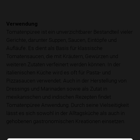
Verwendung
Tomatenpüree ist ein unverzichtbarer Bestandteil vieler
Gerichte, darunter Suppen, Saucen, Eintöpfe und
Aufläufe. Es dient als Basis für klassische
Tomatensaucen, die mit Kräutern, Gewürzen und
weiteren Zutaten verfeinert werden können. In der
italienischen Küche wird es oft für Pasta- und
Pizzasaucen verwendet. Auch in der Herstellung von
Dressings und Marinaden sowie als Zutat in
mexikanischen und indischen Rezepten findet
Tomatenpüree Anwendung. Durch seine Vielseitigkeit
lässt es sich sowohl in der Alltagsküche als auch in
gehobenen gastronomischen Kreationen einsetzen.