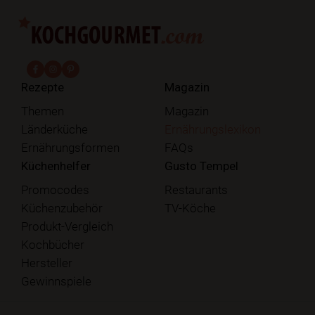
fab fa-facebook-f
fab fa-instagram
fab fa-pinterest
Rezepte
Magazin
Themen
Magazin
Länderküche
Ernährungslexikon
Ernährungsformen
FAQs
Küchenhelfer
Gusto Tempel
Promocodes
Restaurants
Küchenzubehör
TV-Köche
Produkt-Vergleich
Kochbücher
Hersteller
Gewinnspiele