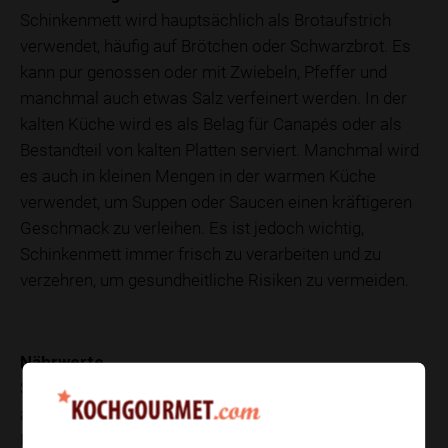
Schinkenmett wird hauptsächlich als Brotaufstrich
verwendet, häufig auf Brötchen oder Schwarzbrot. Es
kann pur genossen oder mit Zwiebeln, Pfeffer und
manchmal auch etwas Salz verfeinert werden. In der
kalten Küche wird es als Belag für Canapés oder als
Bestandteil von kalten Platten serviert. Manchmal wird
es auch in kleinen Mengen in der warmen Küche
verwendet, um Suppen oder Saucen einen kräftigeren
Geschmack zu verleihen. Es ist jedoch wichtig,
Schinkenmett immer frisch zu verarbeiten und zu
verzehren, um gesundheitliche Risiken zu vermeiden.
Nährwerte
Schinkenmett ist ein kalorienreiches Lebensmittel, das
aufgrund seines hohen Fettgehalts eine energiereiche
Nahrungsquelle darstellt. Typischerweise enthält es