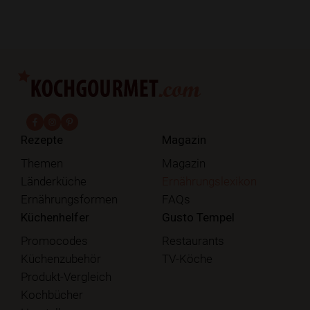
fab fa-facebook-f
fab fa-instagram
fab fa-pinterest
Rezepte
Magazin
Themen
Magazin
Länderküche
Ernährungslexikon
Ernährungsformen
FAQs
Küchenhelfer
Gusto Tempel
Promocodes
Restaurants
Küchenzubehör
TV-Köche
Produkt-Vergleich
Kochbücher