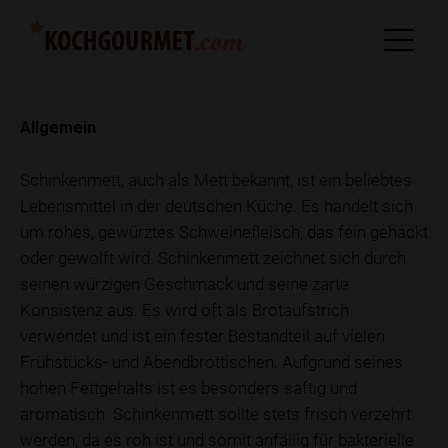
Allgemein
Schinkenmett, auch als Mett bekannt, ist ein beliebtes
Lebensmittel in der deutschen Küche. Es handelt sich
um rohes, gewürztes Schweinefleisch, das fein gehackt
oder gewolft wird. Schinkenmett zeichnet sich durch
seinen würzigen Geschmack und seine zarte
Konsistenz aus. Es wird oft als Brotaufstrich
verwendet und ist ein fester Bestandteil auf vielen
Frühstücks- und Abendbrottischen. Aufgrund seines
hohen Fettgehalts ist es besonders saftig und
aromatisch. Schinkenmett sollte stets frisch verzehrt
werden, da es roh ist und somit anfällig für bakterielle