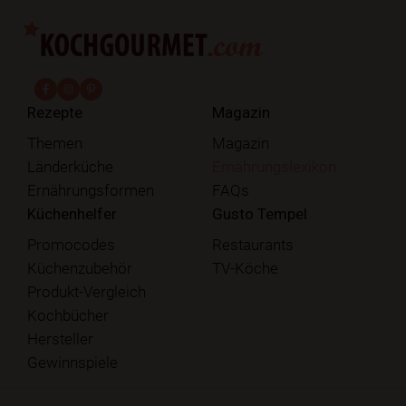
fab fa-facebook-f
fab fa-instagram
fab fa-pinterest
Rezepte
Magazin
Themen
Magazin
Länderküche
Ernährungslexikon
Ernährungsformen
FAQs
Küchenhelfer
Gusto Tempel
Promocodes
Restaurants
Küchenzubehör
TV-Köche
Produkt-Vergleich
Kochbücher
Hersteller
Gewinnspiele