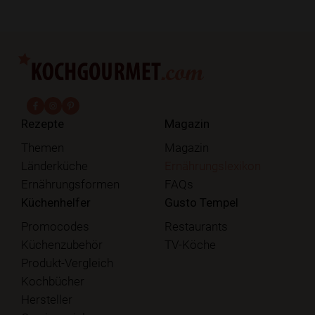
fab fa-facebook-f
fab fa-instagram
fab fa-pinterest
Rezepte
Magazin
Themen
Magazin
Länderküche
Ernährungslexikon
Ernährungsformen
FAQs
Küchenhelfer
Gusto Tempel
Promocodes
Restaurants
Küchenzubehör
TV-Köche
Produkt-Vergleich
Kochbücher
Hersteller