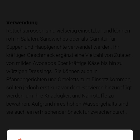
Verwendung
Rettichsprossen sind vielseitig einsetzbar und können
roh in Salaten, Sandwiches oder als Garnitur für
Suppen und Hauptgerichte verwendet werden. Ihr
kräftiger Geschmack ergänzt eine Vielzahl von Zutaten,
von milden Avocados über kräftige Käse bis hin zu
würzigen Dressings. Sie können auch in
Pfannengerichten und Omeletts zum Einsatz kommen,
sollten jedoch erst kurz vor dem Servieren hinzugefügt
werden, um ihre Knackigkeit und Nährstoffe zu
bewahren. Aufgrund ihres hohen Wassergehalts sind
sie auch ein erfrischender Snack für zwischendurch.
Nährwerte