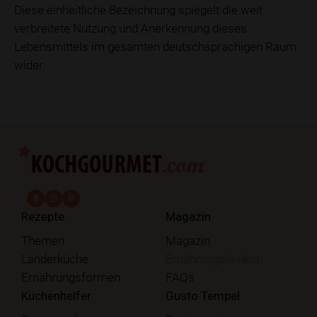
Diese einheitliche Bezeichnung spiegelt die weit
verbreitete Nutzung und Anerkennung dieses
Lebensmittels im gesamten deutschsprachigen Raum
wider.
fab fa-facebook-f
fab fa-instagram
fab fa-pinterest
Rezepte
Magazin
Themen
Magazin
Länderküche
Ernährungslexikon
Ernährungsformen
FAQs
Küchenhelfer
Gusto Tempel