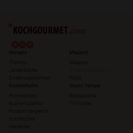
fab fa-facebook-f
fab fa-instagram
fab fa-pinterest
Rezepte
Magazin
Themen
Magazin
Länderküche
Ernährungslexikon
Ernährungsformen
FAQs
Küchenhelfer
Gusto Tempel
Promocodes
Restaurants
Küchenzubehör
TV-Köche
Produkt-Vergleich
Kochbücher
Hersteller