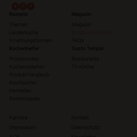
fab fa-facebook-f
fab fa-instagram
fab fa-pinterest
Rezepte
Magazin
Themen
Magazin
Länderküche
Ernährungslexikon
Ernährungsformen
FAQs
Küchenhelfer
Gusto Tempel
Promocodes
Restaurants
Küchenzubehör
TV-Köche
Produkt-Vergleich
Kochbücher
Hersteller
Gewinnspiele
Karriere
Kontakt
Impressum
Datenschutz
AGB
Newsletter