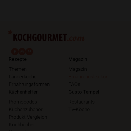
fab fa-facebook-f
fab fa-instagram
fab fa-pinterest
Rezepte
Magazin
Themen
Magazin
Länderküche
Ernährungslexikon
Ernährungsformen
FAQs
Küchenhelfer
Gusto Tempel
Promocodes
Restaurants
Küchenzubehör
TV-Köche
Produkt-Vergleich
Kochbücher