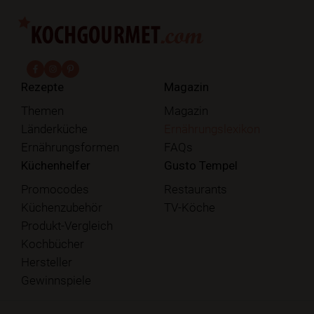
fab fa-facebook-f
fab fa-instagram
fab fa-pinterest
Rezepte
Magazin
Themen
Magazin
Länderküche
Ernährungslexikon
Ernährungsformen
FAQs
Küchenhelfer
Gusto Tempel
Promocodes
Restaurants
Küchenzubehör
TV-Köche
Produkt-Vergleich
Kochbücher
Hersteller
Gewinnspiele