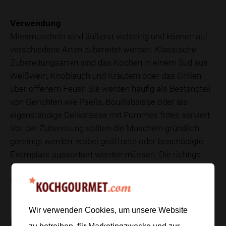
Verwendung
Miesmuscheln sind äußerst vielseitig und können auf
verschiedene Arten zubereitet werden. Klassische
Zubereitungsarten sind das Kochen in einem Sud aus
Weißwein, Knoblauch und Kräutern oder das Grillen
über offenem Feuer. Sie werden häufig als Bestandteil
von Gerichten wie Paella, Bouillabaisse oder als
eigenständige Delikatesse mit Pommes frites serviert.
Vor der Zubereitung sollten die Muscheln gründlich
gereinigt werden, wobei geöffnete oder beschädigte
Exemplare aussortiert werden müssen. Die richtige
Zubereitung ist entscheidend, um den vollen
Geschmack der Muscheln zu genießen.
Wir verwenden Cookies, um unsere Website
Nährwerte
zu betreiben, für Marketingzwecke und zur