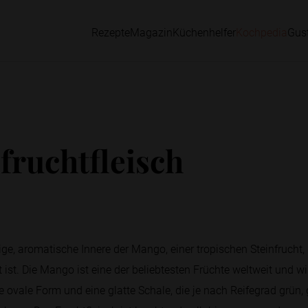
Rezepte
Magazin
Küchenhelfer
Kochpedia
Gus
ruchtfleisch
ige, aromatische Innere der Mango, einer tropischen Steinfrucht, 
t. Die Mango ist eine der beliebtesten Früchte weltweit und wir
e ovale Form und eine glatte Schale, die je nach Reifegrad grün, g