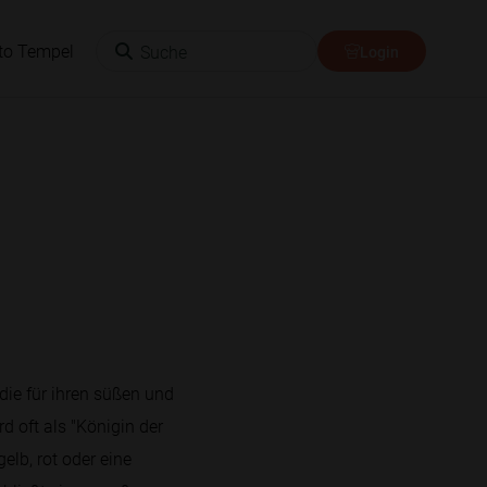
Suche
to Tempel
Login
die für ihren süßen und
d oft als "Königin der
elb, rot oder eine