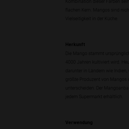
Kombination dieser Farben sein
flachen Kern. Mangos sind nich
Vielseitigkeit in der Küche.
Herkunft
Die Mango stammt ursprünglich
4000 Jahren kultiviert wird. H
darunter in Ländern wie Indien, 
größte Produzent von Mangos un
unterscheiden. Der Mangoanbau h
jedem Supermarkt erhältlich.
Verwendung