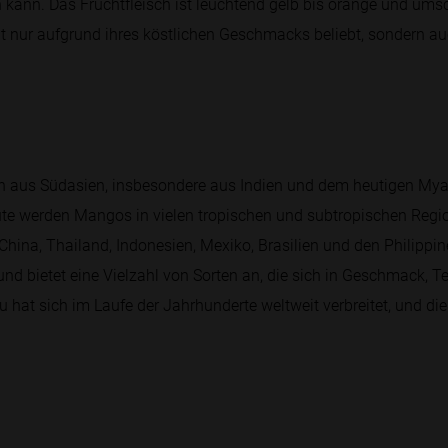
 kann. Das Fruchtfleisch ist leuchtend gelb bis orange und umsc
t nur aufgrund ihres köstlichen Geschmacks beliebt, sondern au
 aus Südasien, insbesondere aus Indien und dem heutigen Myan
eute werden Mangos in vielen tropischen und subtropischen Regi
China, Thailand, Indonesien, Mexiko, Brasilien und den Philippine
d bietet eine Vielzahl von Sorten an, die sich in Geschmack, T
at sich im Laufe der Jahrhunderte weltweit verbreitet, und die F