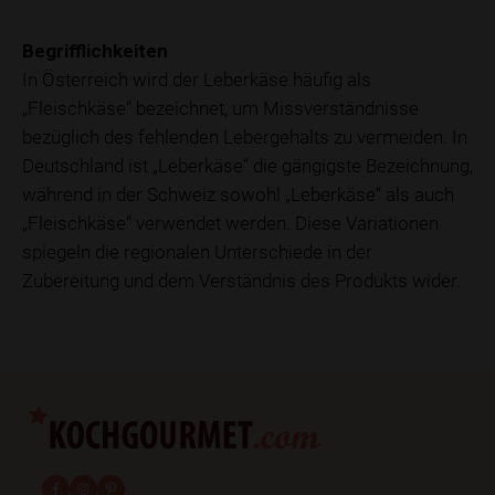
Begrifflichkeiten
In Österreich wird der Leberkäse häufig als
„Fleischkäse“ bezeichnet, um Missverständnisse
bezüglich des fehlenden Lebergehalts zu vermeiden. In
Deutschland ist „Leberkäse“ die gängigste Bezeichnung,
während in der Schweiz sowohl „Leberkäse“ als auch
„Fleischkäse“ verwendet werden. Diese Variationen
spiegeln die regionalen Unterschiede in der
Zubereitung und dem Verständnis des Produkts wider.
fab fa-facebook-f
fab fa-instagram
fab fa-pinterest