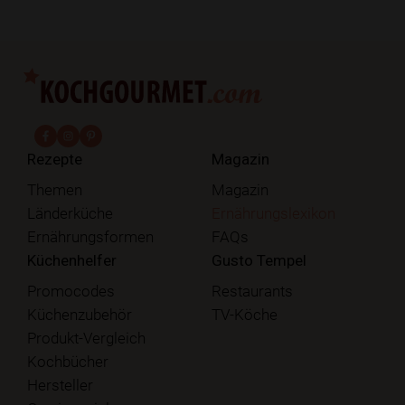
fab fa-facebook-f
fab fa-instagram
fab fa-pinterest
Rezepte
Magazin
Themen
Magazin
Länderküche
Ernährungslexikon
Ernährungsformen
FAQs
Küchenhelfer
Gusto Tempel
Promocodes
Restaurants
Küchenzubehör
TV-Köche
Produkt-Vergleich
Kochbücher
Hersteller