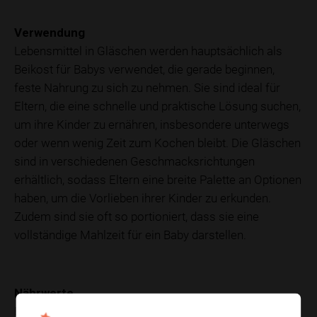
Verwendung
Lebensmittel in Gläschen werden hauptsächlich als
Beikost für Babys verwendet, die gerade beginnen,
feste Nahrung zu sich zu nehmen. Sie sind ideal für
Eltern, die eine schnelle und praktische Lösung suchen,
um ihre Kinder zu ernähren, insbesondere unterwegs
oder wenn wenig Zeit zum Kochen bleibt. Die Gläschen
sind in verschiedenen Geschmacksrichtungen
erhältlich, sodass Eltern eine breite Palette an Optionen
haben, um die Vorlieben ihrer Kinder zu erkunden.
Zudem sind sie oft so portioniert, dass sie eine
vollständige Mahlzeit für ein Baby darstellen.
Nährwerte
Babynahrungsgläschen sind so konzipiert, dass sie