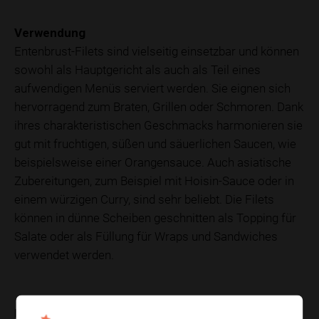
Verwendung
Entenbrust-Filets sind vielseitig einsetzbar und können
sowohl als Hauptgericht als auch als Teil eines
aufwendigen Menüs serviert werden. Sie eignen sich
hervorragend zum Braten, Grillen oder Schmoren. Dank
ihres charakteristischen Geschmacks harmonieren sie
gut mit fruchtigen, süßen und säuerlichen Saucen, wie
beispielsweise einer Orangensauce. Auch asiatische
Zubereitungen, zum Beispiel mit Hoisin-Sauce oder in
einem würzigen Curry, sind sehr beliebt. Die Filets
können in dünne Scheiben geschnitten als Topping für
Salate oder als Füllung für Wraps und Sandwiches
verwendet werden.
Nährwerte