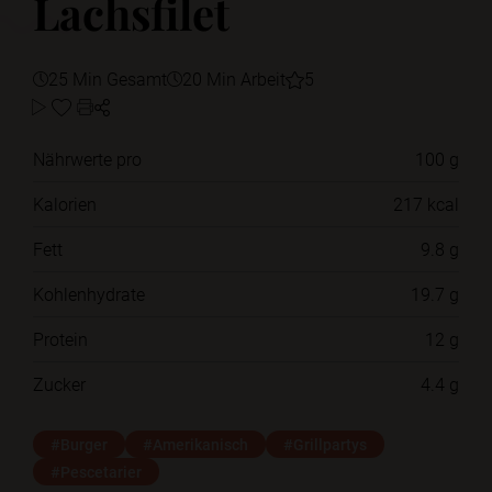
Lachsfilet
25 Min Gesamt
20 Min Arbeit
5
Nährwerte pro
100 g
Kalorien
217 kcal
Fett
9.8 g
Kohlenhydrate
19.7 g
Protein
12 g
Zucker
4.4 g
#Burger
#Amerikanisch
#Grillpartys
#Pescetarier