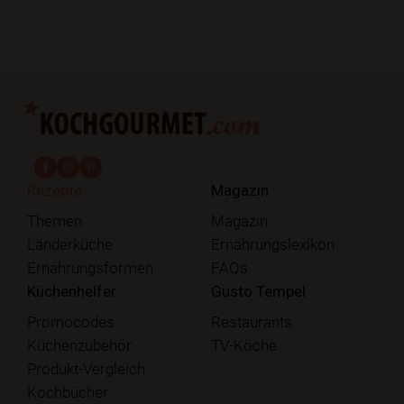
fab fa-facebook-f
fab fa-instagram
fab fa-pinterest
Rezepte
Magazin
Themen
Magazin
Länderküche
Ernährungslexikon
Ernährungsformen
FAQs
Küchenhelfer
Gusto Tempel
Promocodes
Restaurants
Küchenzubehör
TV-Köche
Produkt-Vergleich
Kochbücher