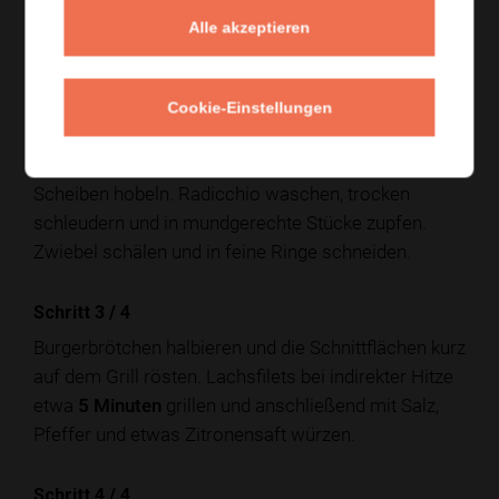
fein hacken. Zitronenschale und Dill mit
Alle akzeptieren
griechischem Joghurt sowie Mayonnaise verrühren
und mit Salz und Pfeffer abschmecken.
Cookie-Einstellungen
Schritt 2
/
4
Grill vorheizen. Gurke waschen und in sehr dünne
Scheiben hobeln. Radicchio waschen, trocken
schleudern und in mundgerechte Stücke zupfen.
Zwiebel schälen und in feine Ringe schneiden.
Schritt 3
/
4
Burgerbrötchen halbieren und die Schnittflächen kurz
auf dem Grill rösten. Lachsfilets bei indirekter Hitze
etwa
5 Minuten
grillen und anschließend mit Salz,
Pfeffer und etwas Zitronensaft würzen.
Schritt 4
/
4