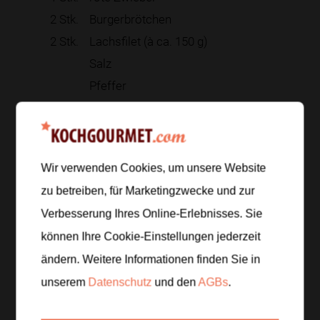
2
Stk.
Burgerbrötchen
2
Stk.
Lachsfilet (à ca. 150 g)
Salz
Pfeffer
Zitronensaft
Zur Einkaufsliste hinzufügen
Wir verwenden Cookies, um unsere Website
zu betreiben, für Marketingzwecke und zur
Verbesserung Ihres Online-Erlebnisses. Sie
Zubereitung
können Ihre Cookie-Einstellungen jederzeit
ändern. Weitere Informationen finden Sie in
Schritt 1
/
4
unserem
Datenschutz
und den
AGBs
.
Zitrone gründlich waschen und etwa 1 EL Schale
fein abreiben. Dill waschen, trocken schütteln und