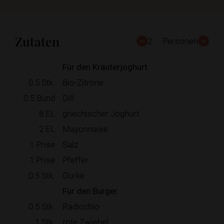
Zutaten
2
Personen
Für den Kräuterjoghurt
0.5
Stk.
Bio-Zitrone
0.5
Bund
Dill
8
EL
griechischer Joghurt
2
EL
Mayonnaise
1
Prise
Salz
1
Prise
Pfeffer
0.5
Stk.
Gurke
Für den Burger
0.5
Stk.
Radicchio
1
Stk.
rote Zwiebel